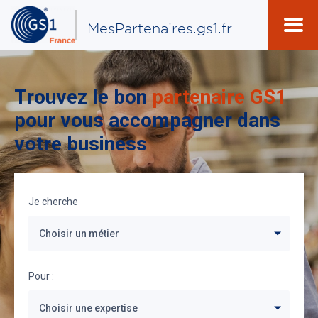
MesPartenaires.gs1.fr
Trouvez le bon
partenaire GS1
pour vous accompagner dans
votre business
Je cherche
Choisir un métier
Pour :
Choisir une expertise