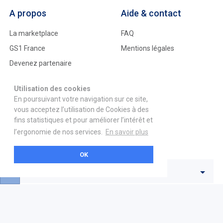
A propos
Aide & contact
La marketplace
FAQ
GS1 France
Mentions légales
Devenez partenaire
Nous contacter
Utilisation des cookies
En poursuivant votre navigation sur ce site,
21 boulevard Haussmann
vous acceptez l’utilisation de Cookies à des
01 40 22 18 00
fins statistiques et pour améliorer l’intérêt et
services.premium@gs1fr.org
l’ergonomie de nos services.
En savoir plus
OK
🇫🇷 Français