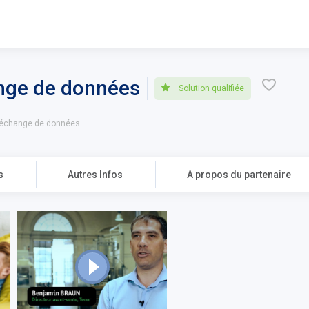
ange de données
\u275
Solution qualifiée
l'échange de données
s
Autres Infos
A propos du partenaire