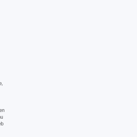
e,
 en
au
eb