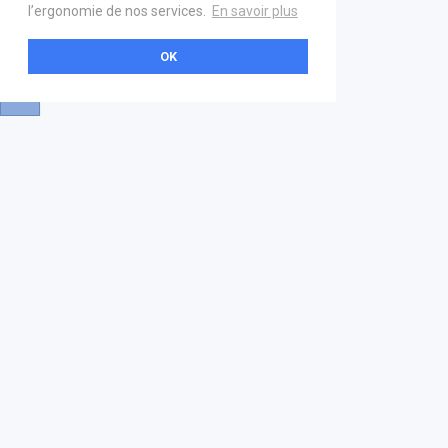
l’ergonomie de nos services.
En savoir plus
OK
A propos
Aide & contact
La marketplace
FAQ
GS1 France
Mentions légales
Devenez partenaire
Nous contacter
21 boulevard Haussmann
01 40 22 18 00
services.premium@gs1fr.org