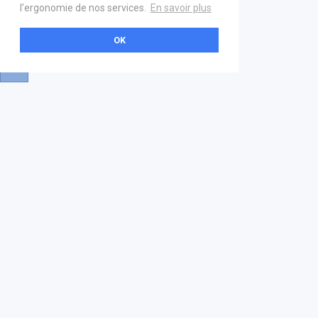
l’ergonomie de nos services.
En savoir plus
OK
A propos
Aide & contact
La marketplace
FAQ
GS1 France
Mentions légales
Devenez partenaire
Nous contacter
21 boulevard Haussmann
01 40 22 18 00
services.premium@gs1fr.org