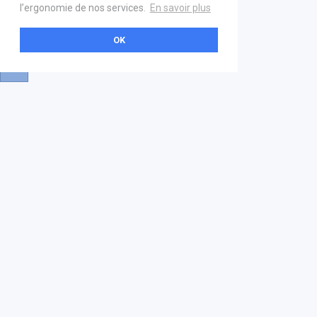
l’ergonomie de nos services.
En savoir plus
OK
A propos
Aide & contact
La marketplace
FAQ
GS1 France
Mentions légales
Devenez partenaire
Nous contacter
21 boulevard Haussmann
01 40 22 18 00
services.premium@gs1fr.org