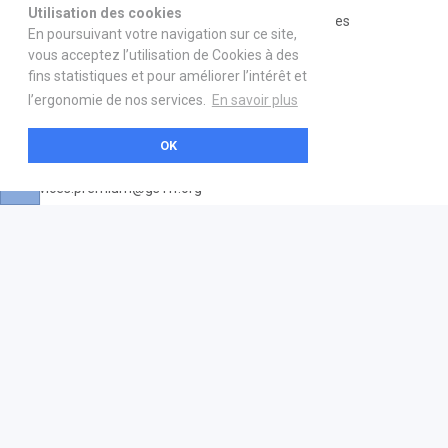
Utilisation des cookies
GS1 France
Mentions légales
En poursuivant votre navigation sur ce site,
Devenez partenaire
vous acceptez l’utilisation de Cookies à des
fins statistiques et pour améliorer l’intérêt et
Nous contacter
l’ergonomie de nos services.
En savoir plus
21 boulevard Haussmann
OK
01 40 22 18 00
services.premium@gs1fr.org
🇫🇷 Français
© 2026 GS1 France tous droits réservés
Mentions légales
Politique de confidentialité
CGUV