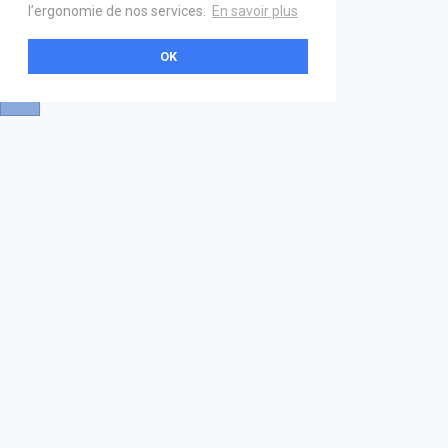
l’ergonomie de nos services.
En savoir plus
OK
A propos
Aide & contact
La marketplace
FAQ
GS1 France
Mentions légales
Devenez partenaire
Nous contacter
21 boulevard Haussmann
01 40 22 18 00
services.premium@gs1fr.org