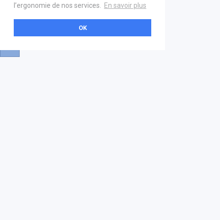
l’ergonomie de nos services.
En savoir plus
OK
A propos
Aide & contact
La marketplace
FAQ
GS1 France
Mentions légales
Devenez partenaire
Nous contacter
21 boulevard Haussmann
01 40 22 18 00
services.premium@gs1fr.org