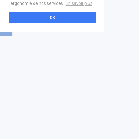
l’ergonomie de nos services.
En savoir plus
OK
A propos
Aide & contact
La marketplace
FAQ
GS1 France
Mentions légales
Devenez partenaire
Nous contacter
21 boulevard Haussmann
01 40 22 18 00
services.premium@gs1fr.org