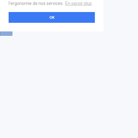
l’ergonomie de nos services.
En savoir plus
OK
A propos
Aide & contact
La marketplace
FAQ
GS1 France
Mentions légales
Devenez partenaire
Nous contacter
21 boulevard Haussmann
01 40 22 18 00
services.premium@gs1fr.org