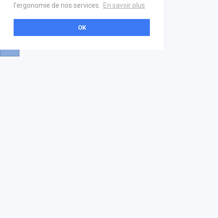
l’ergonomie de nos services.
En savoir plus
OK
A propos
Aide & contact
La marketplace
FAQ
GS1 France
Mentions légales
Devenez partenaire
Nous contacter
21 boulevard Haussmann
01 40 22 18 00
services.premium@gs1fr.org