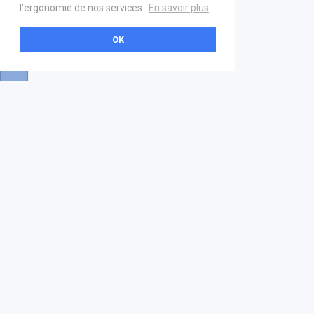
l’ergonomie de nos services.
En savoir plus
OK
A propos
Aide & contact
La marketplace
FAQ
GS1 France
Mentions légales
Devenez partenaire
Nous contacter
21 boulevard Haussmann
01 40 22 18 00
services.premium@gs1fr.org