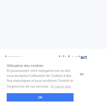
A propos
Aide & contact
Utilisation des cookies
La marketplace
FAQ
En poursuivant votre navigation sur ce site,
GS1 France
Mentions légales
vous acceptez l’utilisation de Cookies à des
fins statistiques et pour améliorer l’intérêt et
Devenez partenaire
l’ergonomie de nos services.
En savoir plus
Nous contacter
OK
21 boulevard Haussmann
01 40 22 18 00