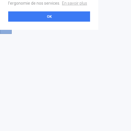
l’ergonomie de nos services.
En savoir plus
OK
A propos
Aide & contact
La marketplace
FAQ
GS1 France
Mentions légales
Devenez partenaire
Nous contacter
21 boulevard Haussmann
01 40 22 18 00
services.premium@gs1fr.org