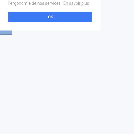
l’ergonomie de nos services.
En savoir plus
OK
A propos
Aide & contact
La marketplace
FAQ
GS1 France
Mentions légales
Devenez partenaire
Nous contacter
21 boulevard Haussmann
01 40 22 18 00
services.premium@gs1fr.org