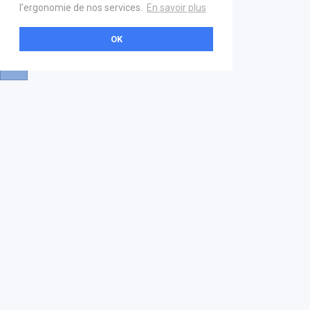
l’ergonomie de nos services.
En savoir plus
OK
A propos
Aide & contact
La marketplace
FAQ
GS1 France
Mentions légales
Devenez partenaire
Nous contacter
21 boulevard Haussmann
01 40 22 18 00
services.premium@gs1fr.org