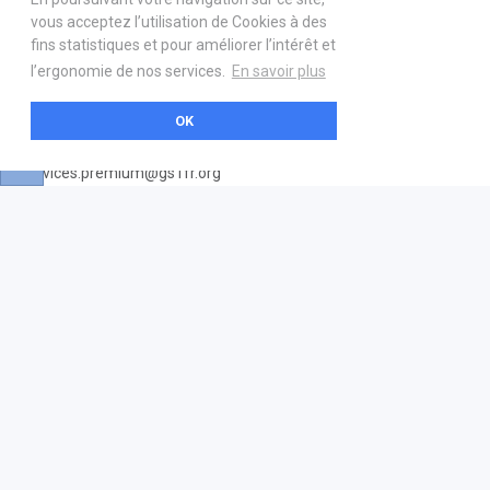
vous acceptez l’utilisation de Cookies à des
Devenez partenaire
fins statistiques et pour améliorer l’intérêt et
Nous contacter
l’ergonomie de nos services.
En savoir plus
21 boulevard Haussmann
OK
01 40 22 18 00
services.premium@gs1fr.org
🇫🇷 Français
© 2026 GS1 France tous droits réservés
Mentions légales
Politique de confidentialité
CGUV