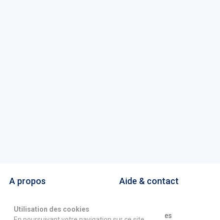
A propos
Aide & contact
La marketplace
FAQ
Utilisation des cookies
GS1 France
Mentions légales
En poursuivant votre navigation sur ce site,