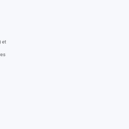
 et
res