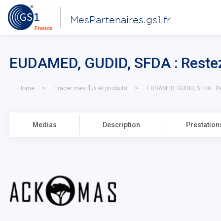
MesPartenaires.gs1.fr
EUDAMED, GUDID, SFDA : Reste
Home
Tracer mes flux et produits
EUDAMED, GUDID, SFDA : R
Medias
Description
Prestation