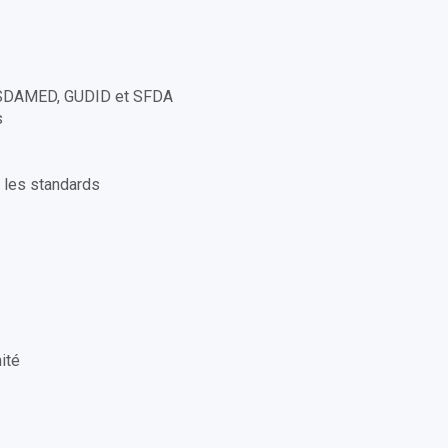
SSDAMED, GUDID et SFDA
s
c les standards
ité